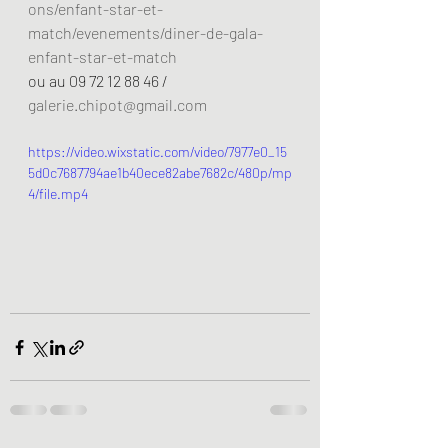
ons/enfant-star-et-
match/evenements/diner-de-gala-
enfant-star-et-match
ou au 09 72 12 88 46 / 
galerie.chipot@gmail.com
https://video.wixstatic.com/video/7977e0_15
5d0c7687794ae1b40ece82abe7682c/480p/mp
4/file.mp4