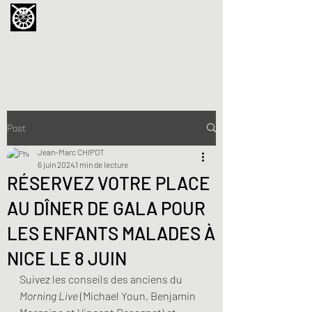
La Chouette de Minerve
GALERIE CHIPOT
4bis, rue des Martyrs 34210 Minerve,
France
Post
Jean-Marc CHIPOT
6 juin 2024
1 min de lecture
RÉSERVEZ VOTRE PLACE
AU DÎNER DE GALA POUR
LES ENFANTS MALADES À
NICE LE 8 JUIN
Suivez les conseils des anciens du 
Morning Live
 (Michael Youn, Benjamin 