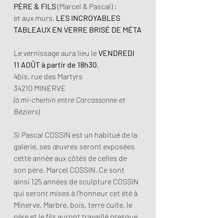
PÈRE & FILS
 (Marcel & Pascal) ;
et aux murs, 
LES INCROYABLES 
TABLEAUX EN VERRE BRISÉ DE MÉTA
Le vernissage aura lieu le 
VENDREDI 
11 AOÛT à partir de 18h30
,
4bis, rue des Martyrs
34210 MINERVE
(à mi-chemin entre Carcassonne et 
Béziers)
Si Pascal COSSIN est un habitué de la 
galerie, ses œuvres seront exposées 
cette année aux côtés de celles de 
son père, Marcel COSSIN. Ce sont 
ainsi 125 années de sculpture COSSIN 
qui seront mises à l’honneur cet été à 
Minerve. Marbre, bois, terre cuite, le 
père et le fils auront travaillé presque 