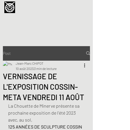
La Chouette de Minerve
GALERIE CHIPOT
4bis, rue des Martyrs 34210 Minerve,
France
Post
Jean-Marc CHIPOT
10 août 2023
3 min de lecture
VERNISSAGE DE
L'EXPOSITION COSSIN-
META VENDREDI 11 AOÛT
La Chouette de Minerve présente sa 
prochaine exposition de l’été 2023 
avec, au sol,
125 ANNÉES DE SCULPTURE COSSIN 