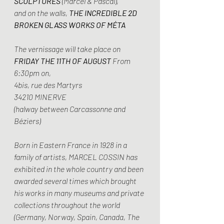
SCULPTURES 
(Marcel & Pascal),
and on the walls, 
THE INCREDIBLE 2D 
BROKEN GLASS WORKS OF MÉTA
The vernissage will take place on 
FRIDAY THE 11TH OF AUGUST 
From 
6:30pm on,
4bis, rue des Martyrs
34210 MINERVE
(halway between Carcassonne and 
Béziers)
Born in Eastern France in 1928 in a 
family of artists, MARCEL COSSIN has 
exhibited in the whole country and been 
awarded several times which brought 
his works in many museums and private 
collections throughout the world 
(Germany, Norway, Spain, Canada, The 