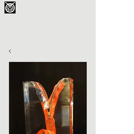
La Chouette de Minerve
GALERIE CHIPOT
4bis, rue des Martyrs 34210 Minerve,
France