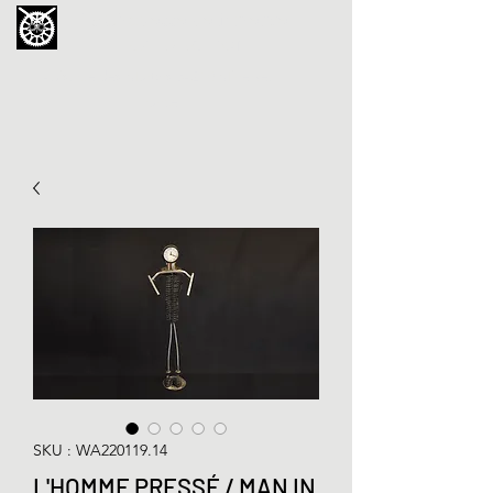
La Chouette de Minerve
GALERIE CHIPOT
4bis, rue des Martyrs 34210 Minerve,
France
SKU : WA220119.14
L'HOMME PRESSÉ / MAN IN