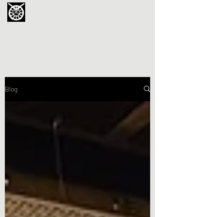
La Chouette de Minerve
GALERIE CHIPOT
4bis, rue des Martyrs 34210 Minerve,
France
Blog