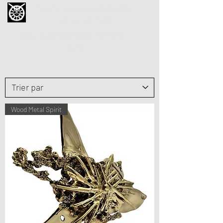
La Chouette de Minerve
GALERIE CHIPOT
4bis, rue des Martyrs 34210 Minerve,
France
Wood Metal Spirit