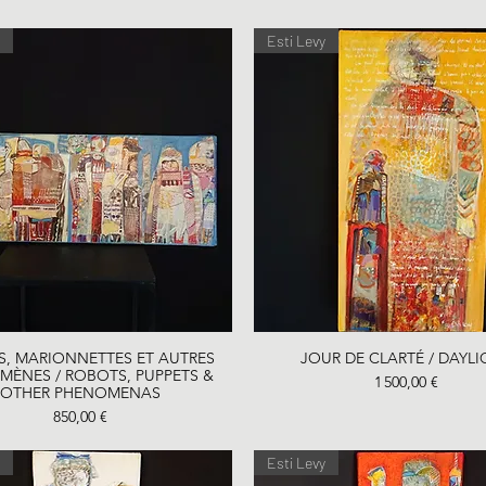
Esti Levy
Aperçu rapide
Aperçu rapide
, MARIONNETTES ET AUTRES
JOUR DE CLARTÉ / DAYLI
ÈNES / ROBOTS, PUPPETS &
Prix
1 500,00 €
OTHER PHENOMENAS
Prix
850,00 €
Esti Levy