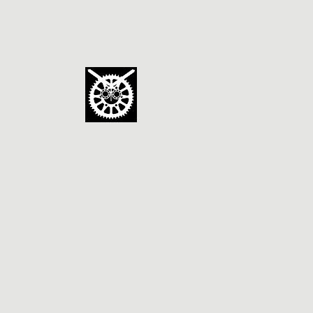
galerie.chipot@gmail.com
09 72 12 88 46
GALERIE CHIPOT
La Chouette de Minerve