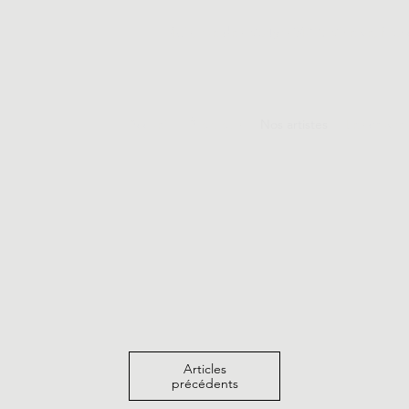
4bis, rue des Martyrs 34210 Minerve, Fra
Accueil
À propos
Nos artistes
Les œuvre
Articles
précédents