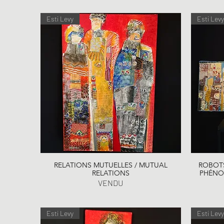
Esti Levy
Esti Levy
Aperçu rapide
RELATIONS MUTUELLES / MUTUAL
ROBOTS
RELATIONS
PHÉNOM
VENDU
Esti Levy
Esti Levy