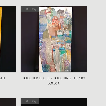
Esti Levy
Aperçu rapide
GHT
TOUCHER LE CIEL / TOUCHING THE SKY
Prix
800,00 €
Esti Levy