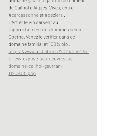
domaine 
@cailholgautran
 au hameau 
de Cailhol à Aigues-Vives, entre 
#carcassonne
 et 
#beziers
 .
L'Art et le Vin servent au 
rapprochement des hommes selon 
Goethe. Venez le vérifier dans ce 
domaine familial et 100% bio : 
https://www.midilibre.fr/2023/05/21/es
ti-levy-expose-ses-oeuvres-au-
domaine-cailhol-gautran-
11209315.php