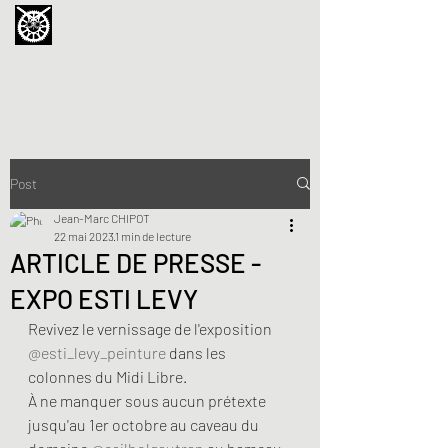
La Chouette de Minerve
GALERIE CHIPOT
4bis, rue des Martyrs 34210 Minerve,
France
Post
Jean-Marc CHIPOT
22 mai 2023
1 min de lecture
ARTICLE DE PRESSE -
EXPO ESTI LEVY
Revivez le vernissage de l'exposition 
@esti_levy_peinture
 dans les 
colonnes du Midi Libre.
À ne manquer sous aucun prétexte 
jusqu'au 1er octobre au caveau du 