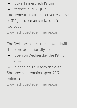
ouverte mercredi 19 juin
fermée jeudi 20 juin.
Elle demeure toutefois ouverte 24h/24 
et 365 jours par an sur la toile à 
l'adresse 
www.lachouettedeminerve.com
The Owl doesn't like the rain, and will 
therefore exceptionally be :
open on Wednesday the 19th of 
June
closed on Thursday the 20th.
She however remains open  24/7 
online 
at
www.lachouettedeminerve.com