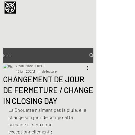
La Chouette de Minerve
GALERIE CHIPOT
4bis, rue des Martyrs 34210 Minerve,
France
Post
Jean-Marc CHIPOT
18 juin 2024
1 min de lecture
CHANGEMENT DE JOUR
DE FERMETURE / CHANGE
IN CLOSING DAY
La Chouette n'aimant pas la pluie, elle 
change son jour de congé cette 
semaine et sera donc 
exceptionnellement
 :