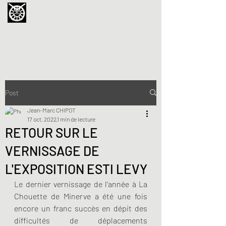
La Chouette de Minerve
GALERIE CHIPOT
4bis, rue des Martyrs 34210 Minerve,
France
Post
Jean-Marc CHIPOT
17 oct. 2022
1 min de lecture
RETOUR SUR LE
VERNISSAGE DE
L'EXPOSITION ESTI LEVY
Le dernier vernissage de l'année à La 
Chouette de Minerve a été une fois 
encore un franc succès en dépit des 
difficultés de déplacements 