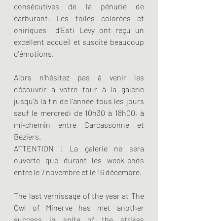
consécutives de la pénurie de 
carburant. Les toiles colorées et 
oniriques  d'Esti Levy ont reçu un 
excellent accueil et suscité beaucoup 
d'émotions.
Alors n'hésitez pas à venir les 
découvrir à votre tour à la galerie 
jusqu'à la fin de l'année tous les jours 
sauf le mercredi de 10h30 à 18h00, à 
mi-chemin entre Carcassonne et 
Béziers.
ATTENTION ! La galerie ne sera 
ouverte que durant les week-ends 
entre le 7 novembre et le 16 décembre.
The last vernissage of the year at The 
Owl of Minerve has met another 
success in spite of the strikes 