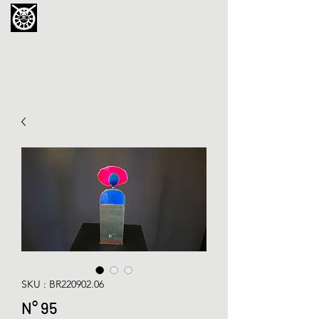
La Chouette de Minerve
GALERIE CHIPOT
4bis, rue des Martyrs 34210 Minerve,
France
SKU : BR220902.06
N° 95