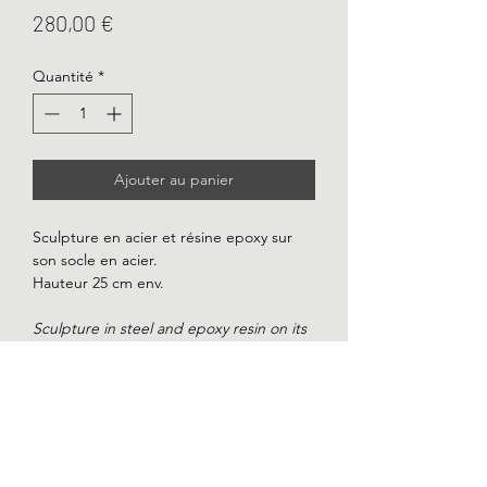
Prix
280,00 €
Quantité
*
Ajouter au panier
Sculpture en acier et résine epoxy sur
son socle en acier.
Hauteur 25 cm env.
Sculpture in steel and epoxy resin on its
steel base.
Height 25 cm approx.
FRAIS DE PORT / DELIVERY
COST