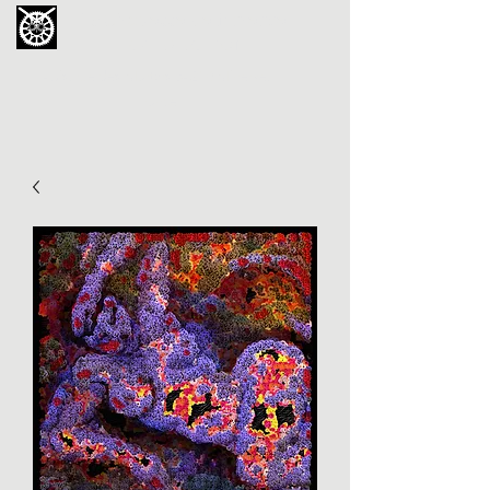
La Chouette de Minerve
GALERIE CHIPOT
4bis, rue des Martyrs 34210 Minerve,
France