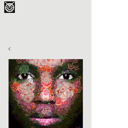
La Chouette de Minerve
GALERIE CHIPOT
4bis, rue des Martyrs 34210 Minerve,
France