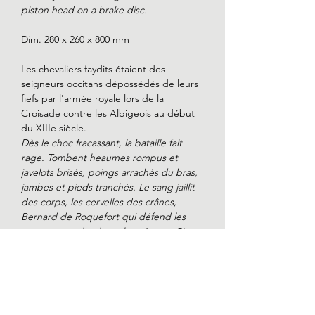
piston head on a brake disc.
Dim. 280 x 260 x 800 mm
Les chevaliers faydits étaient des
seigneurs occitans dépossédés de leurs
fiefs par l'armée royale lors de la
Croisade contre les Albigeois au début
du XIIIe siècle.
Dès le choc fracassant, la bataille fait
rage. Tombent heaumes rompus et
javelots brisés, poings arrachés du bras,
jambes et pieds tranchés. Le sang jaillit
des corps, les cervelles des crânes,
Bernard de Roquefort qui défend les
passages est le plus acharné, avec Pierre
de Mèze. GUILLAUME DE MINERVE, au
chaud de la mêlée, taille, frappe,
pourfend. Mais le voilà blessé (il peinera
longtemps avant de s'en remettre). Le
combat se poursuit jusqu'au soir. Les