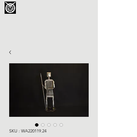
La Chouette de Minerve
GALERIE CHIPOT
4bis, rue des Martyrs 34210 Minerve,
France
SKU : WA220119.24