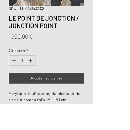
SKU : LFR250502.02
LE POINT DE JONCTION /
JUNCTION POINT
Prix
1 900,00 €
Quantité
*
Ajouter au panier
Acrylique, feuilles d’or, de plomb et de
zinc sur châssis toilé. 80 x 80 cm.
Acrylic, gold, lead and zinc sheets on
canvas frame. 31x31in.