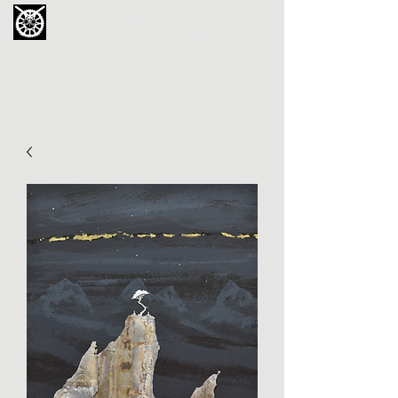
La Chouette de Minerve
GALERIE CHIPOT
4bis, rue des Martyrs 34210 Minerve,
France