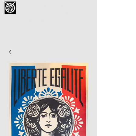
La Chouette de Minerve
GALERIE CHIPOT
4bis, rue des Martyrs 34210 Minerve,
France