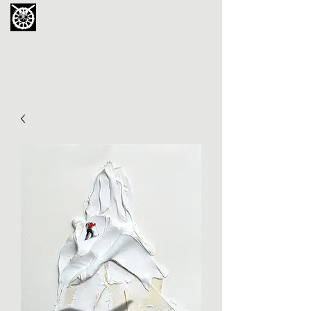
La Chouette de Minerve
GALERIE CHIPOT
4bis, rue des Martyrs 34210 Minerve,
France