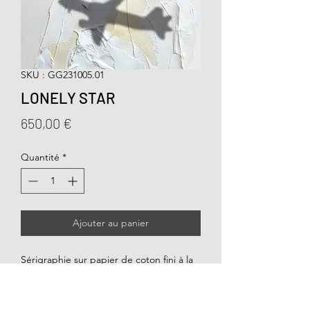
SKU : GG231005.01
LONELY STAR
Prix
650,00 €
Quantité
*
Ajouter au panier
Sérigraphie sur papier de coton fini à la
main, 2023, n° 3/10, 40x60 cm, encadré.
Cotton paper silkscreen hand finished,
2023, No 3/10, 16x24in. framed.