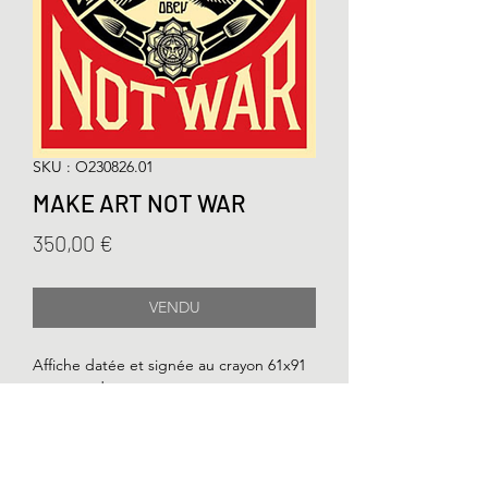
SKU : O230826.01
MAKE ART NOT WAR
Prix
350,00 €
VENDU
Affiche datée et signée au crayon 61x91
cm, encadrée.
Poster dated and signed in pencil 61x91
cm, framed.