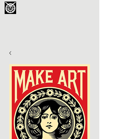
La Chouette de Minerve
GALERIE CHIPOT
4bis, rue des Martyrs 34210 Minerve,
France