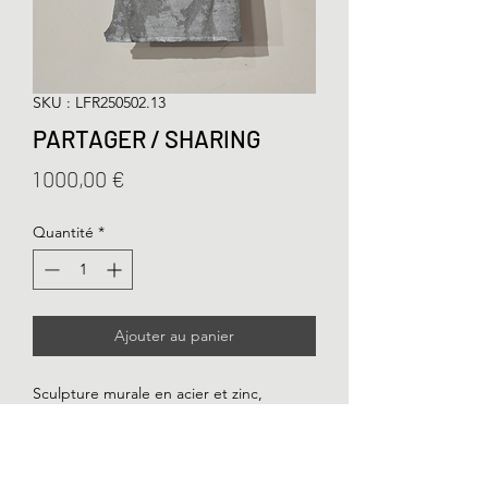
SKU : LFR250502.13
PARTAGER / SHARING
Prix
1 000,00 €
Quantité
*
Ajouter au panier
Sculpture murale en acier et zinc,
27x5x45 cm.
Steel and zinc wall sculpture. 11x2x18in.