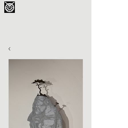
La Chouette de Minerve
GALERIE CHIPOT
4bis, rue des Martyrs 34210 Minerve,
France