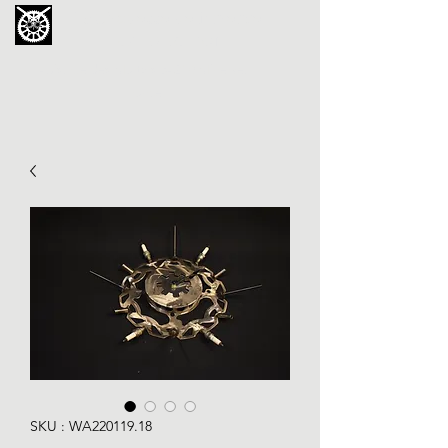
La Chouette de Minerve
GALERIE CHIPOT
4bis, rue des Martyrs 34210 Minerve,
France
SKU : WA220119.18