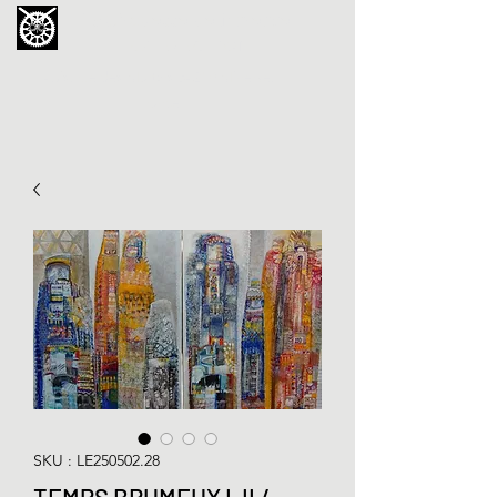
La Chouette de Minerve
GALERIE CHIPOT
4bis, rue des Martyrs 34210 Minerve,
France
SKU : LE250502.28
TEMPS BRUMEUX I-II /