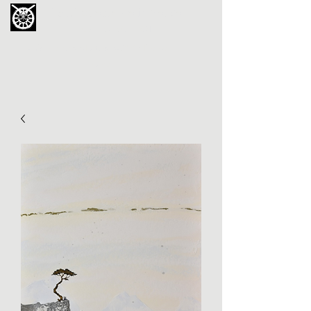
La Chouette de Minerve
GALERIE CHIPOT
4bis, rue des Martyrs 34210 Minerve,
France